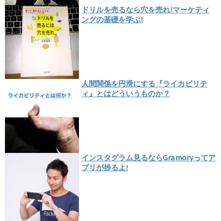
ドリルを売るなら穴を売れ!マーケティ
ングの基礎を学ぶ!
人間関係を円滑にする『ライカビリテ
ィ』とはどういうものか？
インスタグラム見るならGramoryってア
プリが捗るよ!