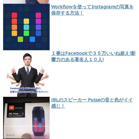
Workflowを使ってInstagramの写真を
保存する方法！
１番はFacebookで３５万いいね超え!影
響力のある著名人１０人!
JBLのスピーカー Pulseの音と色がイイ
感じ！