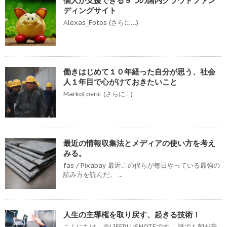
個人が支援できる９つの国内クラウドファン
ディングサイト
Alexas_Fotos (さらに…)
働きはじめて１０年経った自分が思う、社会
人１年目で心がけておきたいこと
MarkoLovric (さらに…)
最近の情報収集法とメディアの使い方を考え
みる。
fas / Pixabay 最近この僕らが毎日やっている最強の
読み方を読んだ。 ...
人生の主導権を取り戻す、起きる技術！
こんにちは、＠LIFEPLUSNOTEです。 誰でも朝が辛