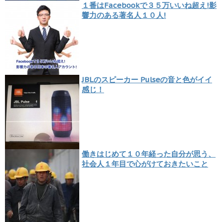
１番はFacebookで３５万いいね超え!影
響力のある著名人１０人!
JBLのスピーカー Pulseの音と色がイイ
感じ！
働きはじめて１０年経った自分が思う、
社会人１年目で心がけておきたいこと