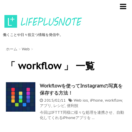
働くことや日々役立つ情報を発信中。
ホーム
>
Web
>
「 workflow 」 一覧
Workflowを使ってInstagramの写真を
保存する方法！
2015/02/11
Web
ios
,
iPhone
,
workflow
,
アプリ
,
レシピ
,
便利技
今回はIFTTT同様に様々な処理を連携させ、自動
化してくれるiPhoneアプリを ...