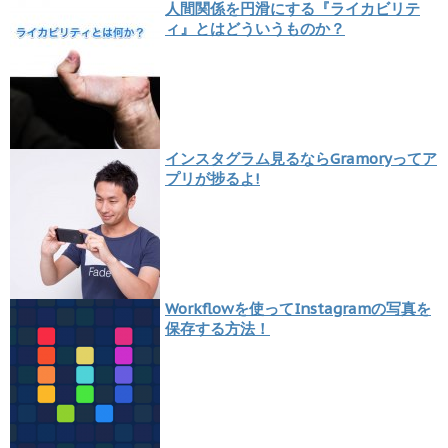
人間関係を円滑にする『ライカビリテ
ィ』とはどういうものか？
インスタグラム見るならGramoryってア
プリが捗るよ!
Workflowを使ってInstagramの写真を
保存する方法！