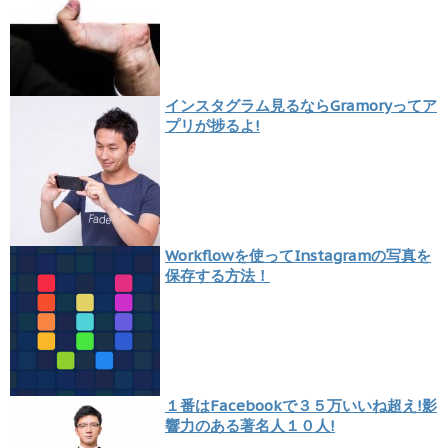
インスタグラム見るならGramoryってア
プリが捗るよ!
Workflowを使ってInstagramの写真を
保存する方法！
１番はFacebookで３５万いいね超え!影
響力のある著名人１０人!