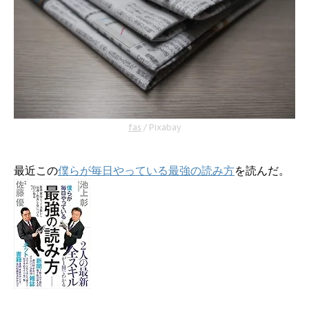
fas
/ Pixabay
最近この
僕らが毎日やっている最強の読み方
を読んだ。