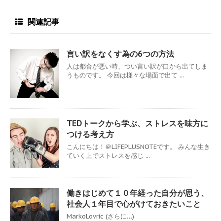
関連記事
言い訳をなくす為の6つの方法
人は都合が悪い時、つい言い訳が口から出てしま
うものです。 今回は様々な場面で出て ...
TEDトークから学ぶ、ストレスを味方に
つける考え方
こんにちは！＠LIFEPLUSNOTEです。 みんな生き
ていく上でストレスを感じ ...
働きはじめて１０年経った自分が思う、
社会人１年目で心がけておきたいこと
MarkoLovric (さらに…)