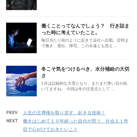
働くことってなんでしょう？ 行き詰ま
った時に考えていたこと。
毎日当たり前のように起きて会社へ出勤。定時ま
で働き、退社、帰宅。この永遠とも思え ...
冬こそ気をつけるべき、水分補給の大切
さ
2月は記録的な大雪となり、まだまだ寒い日が続
いてますね。 今回は冬の注意点として ...
PREV
人生の主導権を取り戻す、起きる技術！
NEXT
働きはじめて１０年経った自分が思う、社会人１年
目で心がけておきたいこと