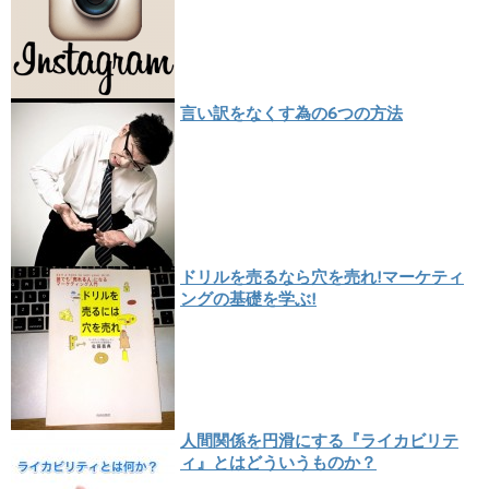
言い訳をなくす為の6つの方法
ドリルを売るなら穴を売れ!マーケティ
ングの基礎を学ぶ!
人間関係を円滑にする『ライカビリテ
ィ』とはどういうものか？