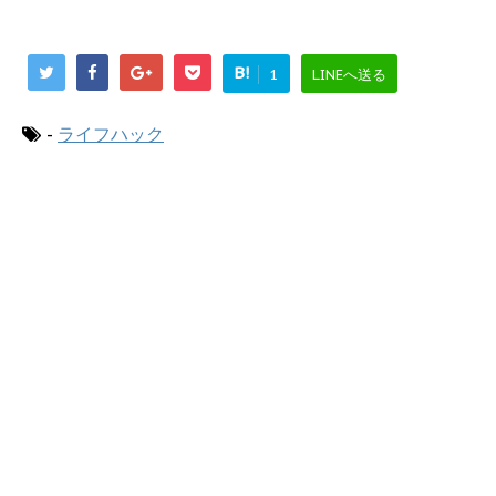
B!
1
LINEへ送る
-
ライフハック