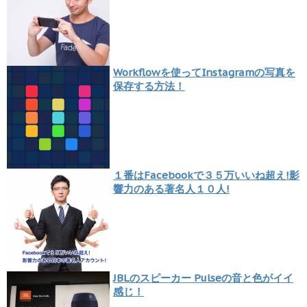
Workflowを使ってInstagramの写真を
保存する方法！
１番はFacebookで３５万いいね超え!影
響力のある著名人１０人!
JBLのスピーカー Pulseの音と色がイイ
感じ！