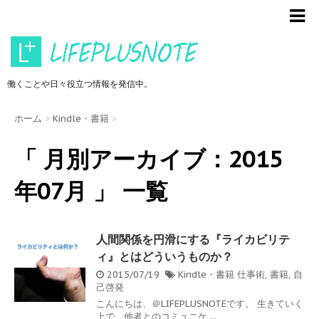
働くことや日々役立つ情報を発信中。
ホーム
>
Kindle・書籍
>
「 月別アーカイブ：2015
年07月 」 一覧
人間関係を円滑にする『ライカビリテ
ィ』とはどういうものか？
2015/07/19
Kindle・書籍
仕事術
,
書籍
,
自
己啓発
こんにちは、＠LIFEPLUSNOTEです。 生きていく
上で、他者とのコミュニケ ...