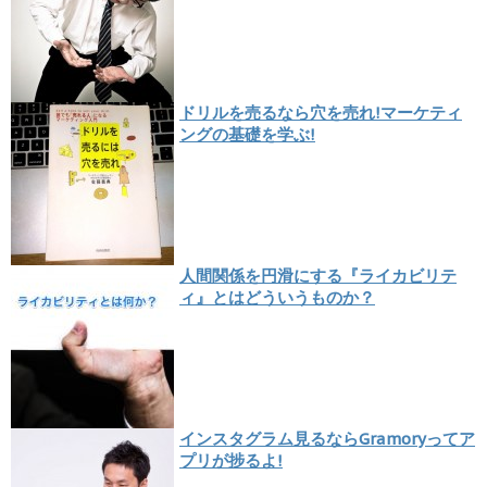
ドリルを売るなら穴を売れ!マーケティ
ングの基礎を学ぶ!
人間関係を円滑にする『ライカビリテ
ィ』とはどういうものか？
インスタグラム見るならGramoryってア
プリが捗るよ!