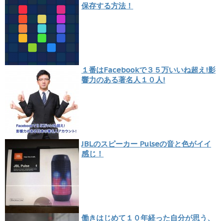
保存する方法！
１番はFacebookで３５万いいね超え!影
響力のある著名人１０人!
JBLのスピーカー Pulseの音と色がイイ
感じ！
働きはじめて１０年経った自分が思う、