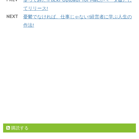
てリリース!
NEXT
憂鬱でなければ、仕事じゃない!経営者に学ぶ人生の
作法!
購読する