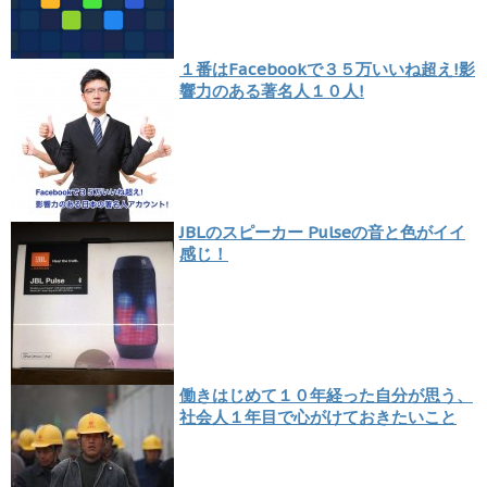
１番はFacebookで３５万いいね超え!影
響力のある著名人１０人!
JBLのスピーカー Pulseの音と色がイイ
感じ！
働きはじめて１０年経った自分が思う、
社会人１年目で心がけておきたいこと