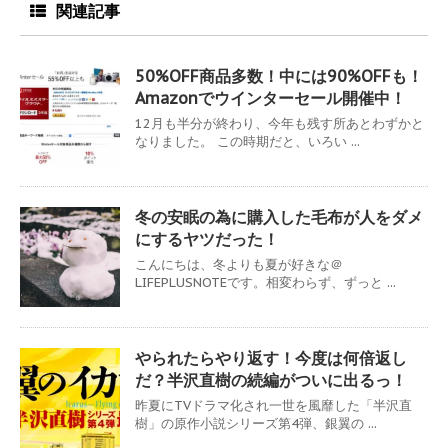
関連記事
50%OFF商品多数！中には90%OFFも！
Amazonでウインターセール開催中！
12月も半分が終わり、今年も残す所あとわずかと
なりました。 この時期だと、いろい ...
冬の安眠の為に購入した毛布が人をダメ
にするヤツだった！
こんにちは、冬よりも夏が好きな＠
LIFEPLUSNOTEです。相変わらず、ずっと ...
やられたらやり返す！今度は何倍返し
だ？半沢直樹の続編がついに出るっ！
昨夏にTVドラマ化され一世を風靡した「半沢直
樹」の原作小説シリーズ第4弾、銀翼の ...