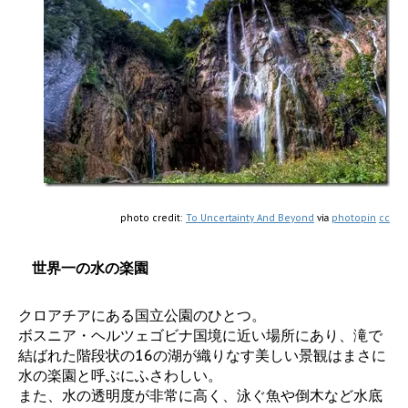
photo credit:
To Uncertainty And Beyond
via
photopin
cc
世界一の水の楽園
クロアチアにある国立公園のひとつ。
ボスニア・ヘルツェゴビナ国境に近い場所にあり、滝で
結ばれた階段状の16の湖が織りなす美しい景観はまさに
水の楽園と呼ぶにふさわしい。
また、水の透明度が非常に高く、泳ぐ魚や倒木など水底