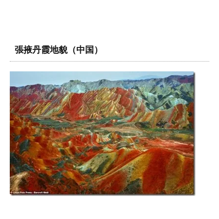
張掖丹霞地貌（中国）