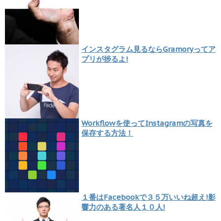
インスタグラム見るならGramoryってア
プリが捗るよ!
Workflowを使ってInstagramの写真を
保存する方法！
１番はFacebookで３５万いいね超え!影
響力のある著名人１０人!