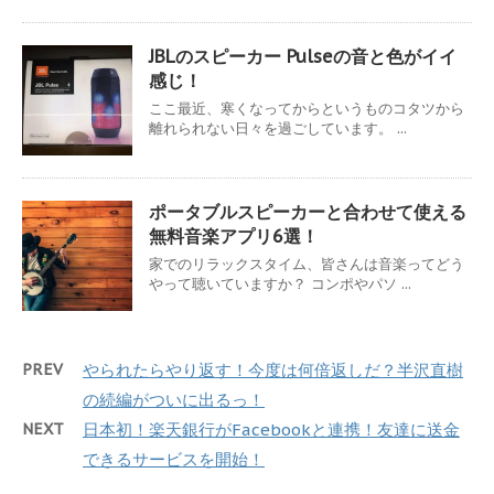
JBLのスピーカー Pulseの音と色がイイ
感じ！
ここ最近、寒くなってからというものコタツから
離れられない日々を過ごしています。 ...
ポータブルスピーカーと合わせて使える
無料音楽アプリ6選！
家でのリラックスタイム、皆さんは音楽ってどう
やって聴いていますか？ コンポやパソ ...
PREV
やられたらやり返す！今度は何倍返しだ？半沢直樹
の続編がついに出るっ！
NEXT
日本初！楽天銀行がFacebookと連携！友達に送金
できるサービスを開始！