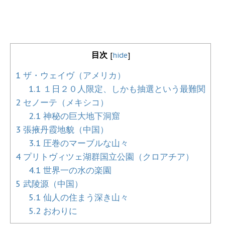
目次
[
hide
]
1
ザ・ウェイヴ（アメリカ）
1.1
１日２０人限定、しかも抽選という最難関
2
セノーテ（メキシコ）
2.1
神秘の巨大地下洞窟
3
張掖丹霞地貌（中国）
3.1
圧巻のマーブルな山々
4
プリトヴィツェ湖群国立公園（クロアチア）
4.1
世界一の水の楽園
5
武陵源（中国）
5.1
仙人の住まう深き山々
5.2
おわりに