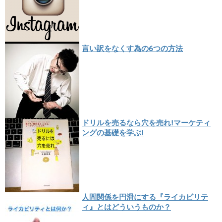
言い訳をなくす為の6つの方法
ドリルを売るなら穴を売れ!マーケティ
ングの基礎を学ぶ!
人間関係を円滑にする『ライカビリテ
ィ』とはどういうものか？