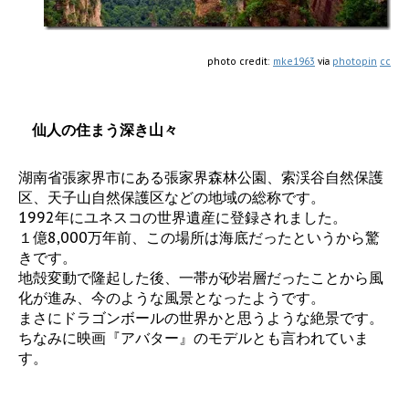
photo credit:
mke1963
via
photopin
cc
仙人の住まう深き山々
湖南省張家界市にある張家界森林公園、索渓谷自然保護
区、天子山自然保護区などの地域の総称です。
1992年にユネスコの世界遺産に登録されました。
１億8,000万年前、この場所は海底だったというから驚
きです。
地殻変動で隆起した後、一帯が砂岩層だったことから風
化が進み、今のような風景となったようです。
まさにドラゴンボールの世界かと思うような絶景です。
ちなみに映画『アバター』のモデルとも言われていま
す。